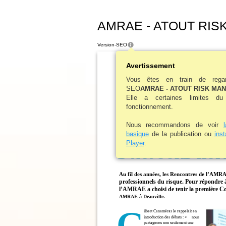
AMRAE - ATOUT RISK
Version-SEO
Avertissement
Vous êtes en train de regar
SEO
AMRAE - ATOUT RISK MA
Elle a certaines limites d
fonctionnement.
PREMIÈRE CONVENTI
Nous recommandons de voir
LES ROUTES D
basique
de la publication ou
ins
Player
.
D’AUJOURD’HUI 
Au fil des années, les Rencontres de l’AMR
professionnels du risque. Pour répondre à 
l’AMRAE a choisi de tenir la première C
AMRAE à Deauville.
G
ilbert Canaméras le rappelait en
introduction des débats : «
nous
partageons non seulement une