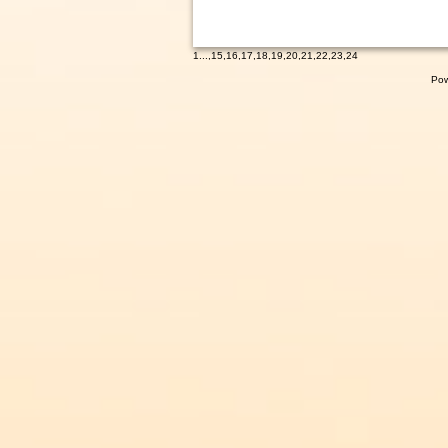
1
...,
15
,
16
,
17
,
18
,
19
,
20
,
21
,
22
,
23
,
24
Pow