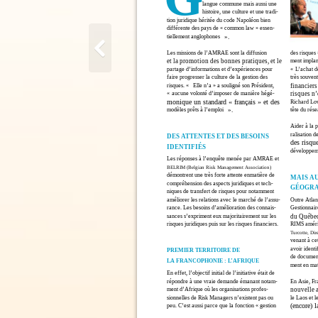
langue commune mais aussi une
histoire, une culture et une tradi-
tion juridique héritée du code Napoléon bien
différente des pays de « common law » essen-
tiellement anglophones
».
Les missions de l’AMRAE sont la diffusion
des risques 
et la promotion des bonnes pratiques, et le
ment implant
partage d’informations et d’expériences pour
«
L’achat d
faire progresser la culture de la gestion des
très souvent
risques. «
Elle n’a
» a souligné son Président,
financiers
«
aucune volonté d’imposer de manière hégé-
risques n’
monique un standard « français » et des
Richard Low
modèles prêts à l’emploi
».
tête du rés
Aider à la p
ralisation d
DES ATTENTES ET DES BESOINS
des risque
IDENTIFIÉS
développeme
Les réponses à l’enquête menée par AMRAE et
BELRIM (Belgian Risk Management Association)
démontrent une très forte attente enmatière de
MAIS AU
compréhension des aspects juridiques et tech-
GÉOGRA
niques de transfert de risques pour notamment
améliorer les relations avec le marché de l’assu-
Outre Atlan
rance. Les besoins d’amélioration des connais-
Gestionnair
sances s’expriment eux majoritairement sur les
du Québec)
risques juridiques puis sur les risques financiers.
RIMS améri
Turcotte, Di
venant à cet
avoir identi
PREMIER TERRITOIRE DE
de document
LA FRANCOPHONIE : L’AFRIQUE
ment en mat
En effet, l’objectif initial de l’initiative était de
répondre à une vraie demande émanant notam-
En Asie, Fr
ment d’Afrique où les organisations profes-
nouvelle a
sionnelles de Risk Managers n’existent pas ou
le Laos et 
(encore) 
peu. C’est aussi parce que la fonction « gestion