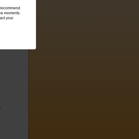
we recommend
 few moments.
act your
t