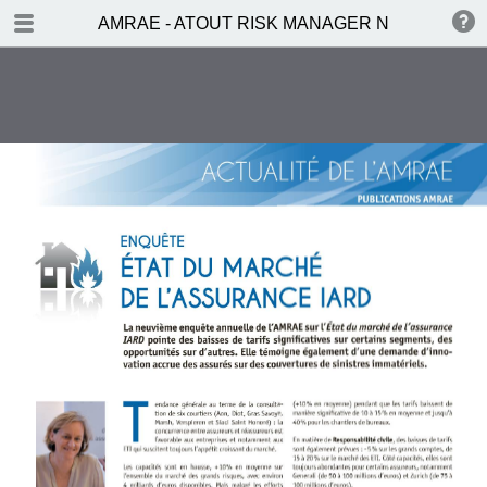
TABLE OF CONTENTS
AMRAE - ATOUT RISK MANAGER N°3
ÉDITO
PORTRAIT
ACTEURS EN VUE
Jean-Hervé Lorenzi
DOSSIER - Communication sur les
risques
Jérôme Kullman
DOSSIER - Epidémie et pandémie
À L’AFFICHE