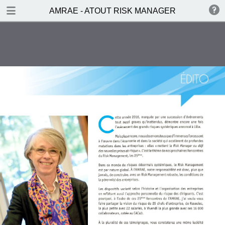
TÉLÉCHARGÉR
AMRAE - ATOUT RISK MANAGER
publication.pdf
66.7 MB
TABLE DES MATIÈRES
ÉDITO
PORTRAIT
ACTEURS EN VUE
DOSSIERS
L’approche du risque de 25
À L’AFFICHE