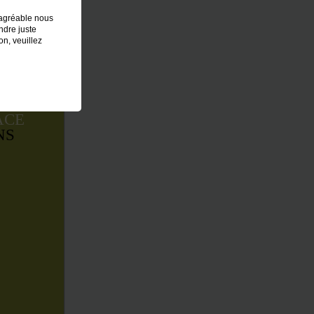
 agréable nous
ndre juste
on, veuillez
 UNE
ACE
NS