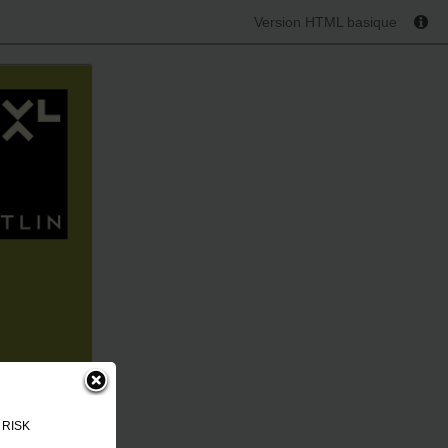
Version HTML basique
T RISK