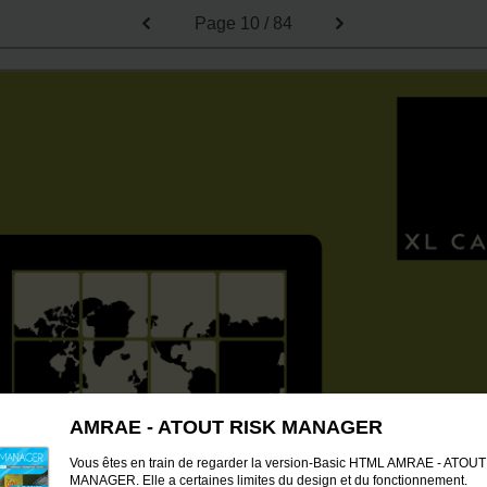
Page
10 / 84
AMRAE - ATOUT RISK MANAGER
Vous êtes en train de regarder la version-Basic HTML AMRAE - ATOU
MANAGER. Elle a certaines limites du design et du fonctionnement.