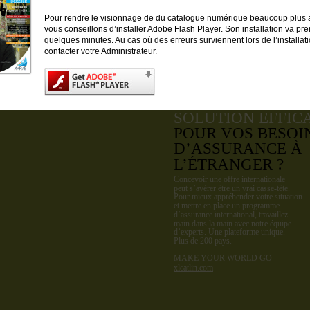
Pour rendre le visionnage de du catalogue numérique beaucoup plus
vous conseillons d’installer Adobe Flash Player. Son installation va pre
quelques minutes. Au cas où des erreurs surviennent lors de l’installati
contacter votre Administrateur.
VOUS CHERCHEZ
SOLUTION EFFIC
POUR VOS BESOI
D’ASSURANCE À
L’ÉTRANGER ?
Concevoir une offre internationale
peut s’avérer être un vrai casse-tête.
Pour mieux appréhender votre situation
et mettre en place un programme
d’assurance international, travaillez
main dans la main avec notre équipe
d’experts. Une plateforme unique.
Plus de 200 pays.
.................................
MAKE YOUR WORLD GO
xlcatlin.com