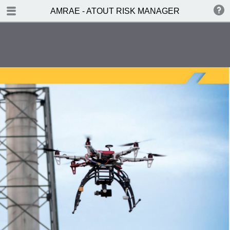
TABLE DES MATIÈRES
AMRAE - ATOUT RISK MANAGER
ÉDITO
PORTRAIT
ACTEURS EN VUE
DOSSIER - Retour sur les
Rencontres AMRAE 2015
DOSSIER - Le SIGR : un outil de
plus en plus prisé par les Risk